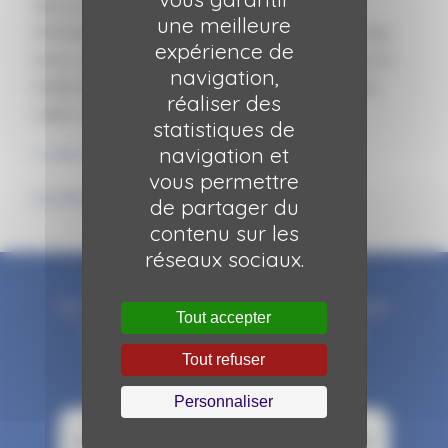
Retrouvez les explications du Dr François
une meilleure
ROMAN, médecin coodonnateur au Centre de
expérience de
Soins, d'Accompagnement et de Prévention en
navigation,
Addictologie à La Trame de Roubaix, dans la
réaliser des
vidéo ci-dessous.
statistiques de
navigation et
A télécharger
vous permettre
Le sevrage conjoint tabac-alcool
de partager du
contenu sur les
réseaux sociaux.
© Hauts-de-France Addictions. Tous droits
Tout accepter
réservés.
Mentions légales et RGPD
.
Réalisation
SDM Communication
Tout refuser
Personnaliser